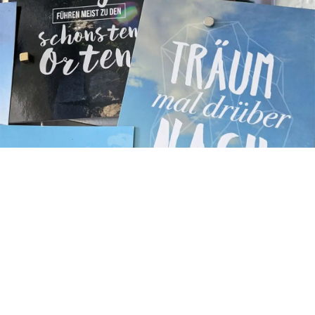
Unser Leben ist das, was wir wahrnehmen.
Schauen wir auf all die nicht gelingenden,
negativen Dinge und fühlen uns zudem diesen
auch ausgesetzt und handlungsunfähig, wird sich
unsere wahrgenommene Welt genauso zeigen
und auch weiter entwickeln.
„
Energy flows,